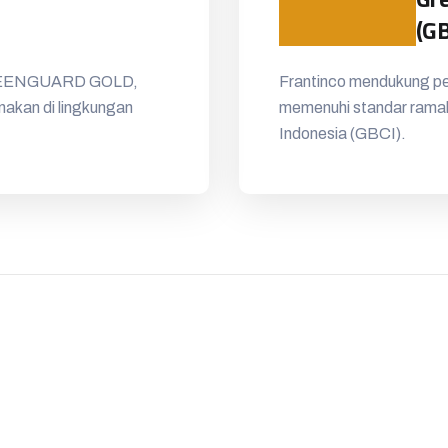
(GB
si GREENGUARD GOLD,
Frantinco mendukung pe
nakan di lingkungan
memenuhi standar ramah 
Indonesia (GBCI).