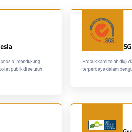
nesia
SG
ndonesia, mendukung
Produk kami telah diuji 
ilet publik di seluruh
terpercaya dalam penguji
Gre