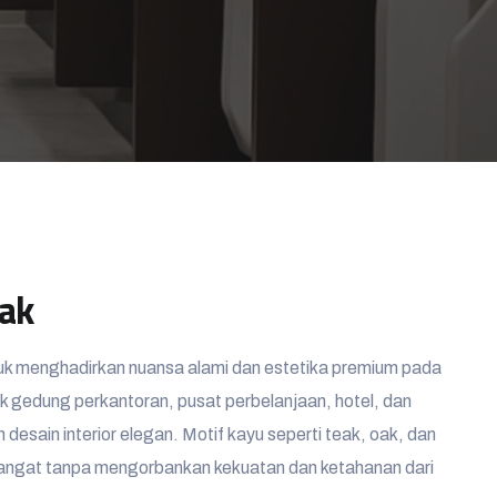
eak
uk menghadirkan nuansa alami dan estetika premium pada
tuk gedung perkantoran, pusat perbelanjaan, hotel, dan
desain interior elegan. Motif kayu seperti teak, oak, dan
ngat tanpa mengorbankan kekuatan dan ketahanan dari