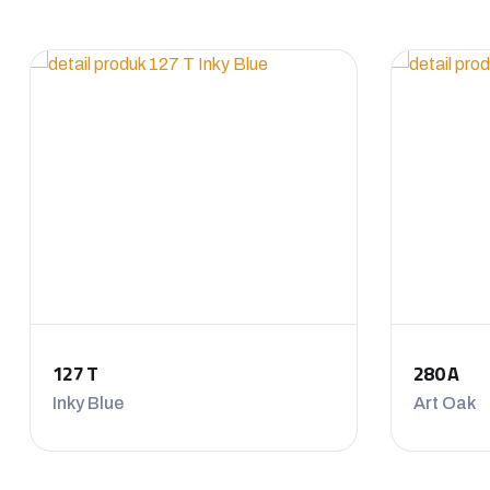
127 T
280 A
Inky Blue
Art Oak