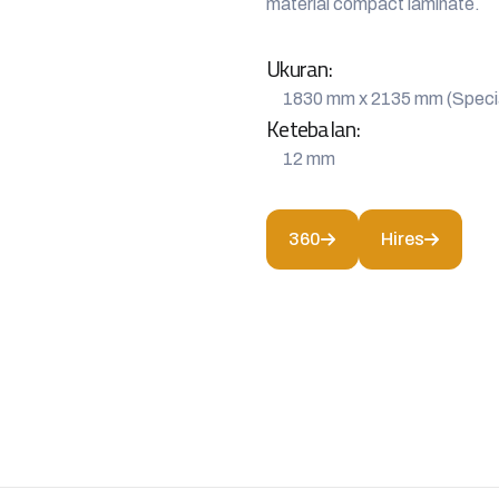
material compact laminate.
Ukuran:
1830 mm x 2135 mm (Special
Ketebalan:
12 mm
360
Hires