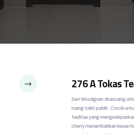
276 A Tokas T
Seri Woodgrain dirancang unt
ruang toilet publik. Cocok un
fasilitas yang mengedepankan 
cherry menambahkan kesan ha