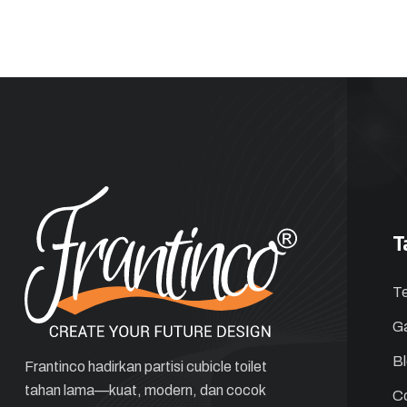
T
T
Ga
B
Frantinco hadirkan partisi cubicle toilet
tahan lama—kuat, modern, dan cocok
C